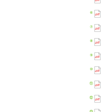
⑥
⑦
⑧
⑨
⑩
⑪
⑫
⑬