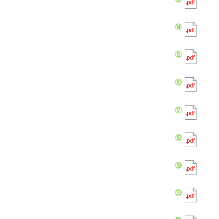
⑭
⑮
⑯
⑰
⑱
⑲
⑳