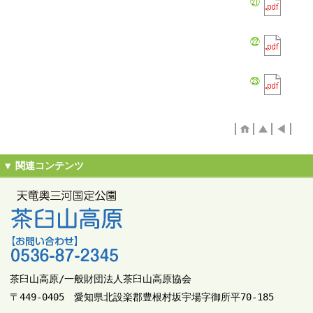
㉑
㉒
㉓
茶臼山高原/一般財団法人茶臼山高原協会
〒449-0405 愛知県北設楽郡豊根村坂宇場字御所平70-185