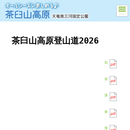
メニュー
茶臼山高原登山道2026
①
②
③
④
⑤