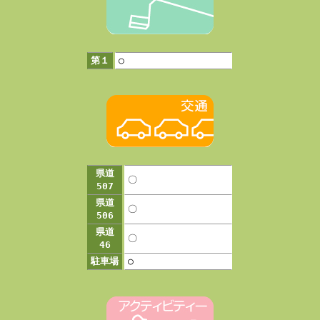
第１
○
県道
〇
507
県道
〇
506
県道
〇
46
駐車場
○