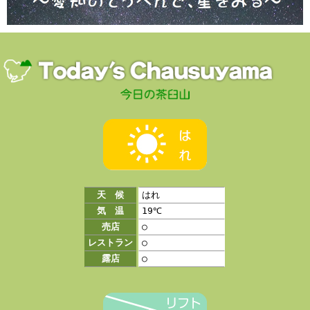
天 候
はれ
気 温
19℃
売店
○
レストラン
○
露店
○