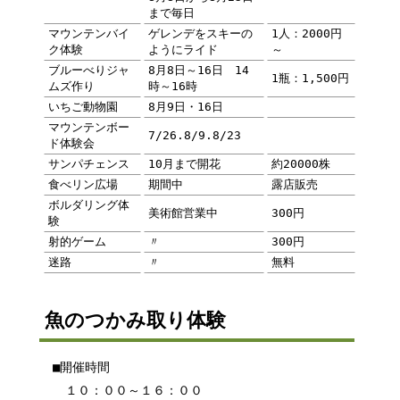
まで毎日
マウンテンバイ
ゲレンデをスキーの
1人：2000円
ク体験
ようにライド
～
ブルーべりジャ
8月8日～16日 14
1瓶：1,500円
ムズ作り
時～16時
いちご動物園
8月9日・16日
マウンテンボー
7/26.8/9.8/23
ド体験会
サンパチェンス
10月まで開花
約20000株
食べリン広場
期間中
露店販売
ボルダリング体
美術館営業中
300円
験
射的ゲーム
〃
300円
迷路
〃
無料
魚のつかみ取り体験
■開催時間
１０：００～１６：００