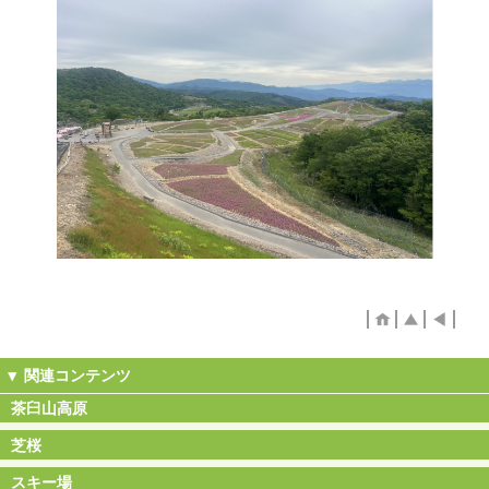
茶臼山高原
芝桜
スキー場