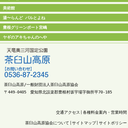
美術館
湯〜らんど パルとよね
豊根グリーンポート宮嶋
ヤギのアキちゃんのへや
茶臼山高原/一般財団法人茶臼山高原協会
〒449-0405 愛知県北設楽郡豊根村坂宇場字御所平70-185
交通アクセス
各種料金案内・営業時間
茶臼山高原協会について
サイトマップ
サイトポリシー