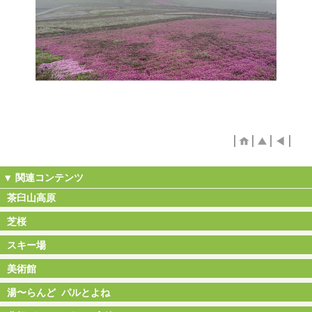
茶臼山高原
芝桜
スキー場
美術館
湯〜らんど パルとよね