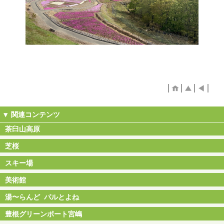
茶臼山高原
芝桜
スキー場
美術館
湯〜らんど パルとよね
豊根グリーンポート宮嶋