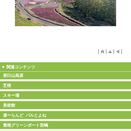
茶臼山高原
芝桜
スキー場
美術館
湯〜らんど パルとよね
豊根グリーンポート宮嶋