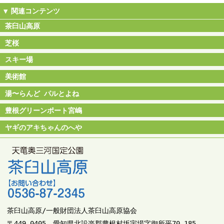
茶臼山高原
芝桜
スキー場
美術館
湯〜らんど パルとよね
豊根グリーンポート宮嶋
ヤギのアキちゃんのへや
茶臼山高原/一般財団法人茶臼山高原協会
〒449-0405 愛知県北設楽郡豊根村坂宇場字御所平70-185