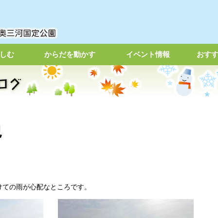
しむ
からだを動かす
イベント情報
おす
況
けての雨が心配なところです。