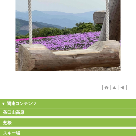
茶臼山高原
芝桜
スキー場