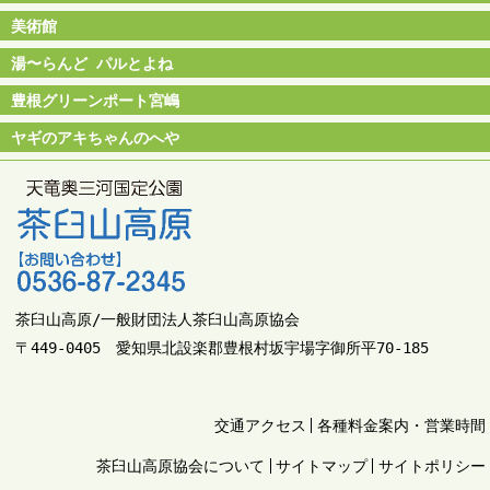
美術館
湯〜らんど パルとよね
豊根グリーンポート宮嶋
ヤギのアキちゃんのへや
茶臼山高原/一般財団法人茶臼山高原協会
〒449-0405 愛知県北設楽郡豊根村坂宇場字御所平70-185
交通アクセス
各種料金案内・営業時間
茶臼山高原協会について
サイトマップ
サイトポリシー