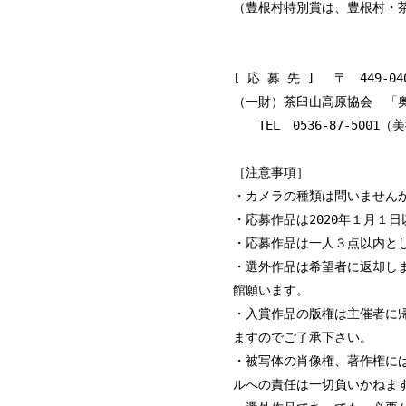
（豊根村特別賞は、豊根村・
[ 応 募 先 ] 〒 449
（一財）茶臼山高原協会 
TEL 0536-87-5001（美
［注意事項］
・カメラの種類は問いません
・応募作品は2020年１月１
・応募作品は一人３点以内と
・選外作品は希望者に返却し
館願います。
・入賞作品の版権は主催者に
ますのでご了承下さい。
・被写体の肖像権、著作権に
ルへの責任は一切負いかねま