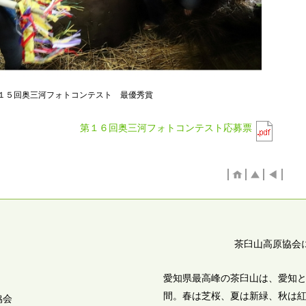
１５回奥三河フォトコンテスト 最優秀賞
第１６回奥三河フォトコンテスト応募票
茶臼山高原協会
愛知県最高峰の茶臼山は、愛知
間。春は芝桜、夏は新緑、秋は
協会