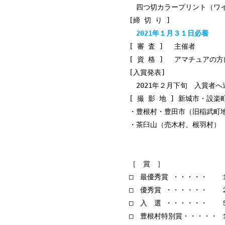
四つ切カラープリント（ワ
[締 切 り ]
2021年１月３１日必着
[ 審 査 ] 主催者
[ 資 格 ] アマチュアの
[入賞発表]
2021年２月下旬 入賞者へ
[ 撮 影 地 ] 新城市・設
・豊根村・豊田市（旧稲武町
・茶臼山（売木村、根羽村）
［ 賞 ］
□ 最優秀賞 ・・・・・ 
□ 優秀賞 ・・・・・・
□ 入 選 ・・・・・
□ 豊根村特別賞・・・・