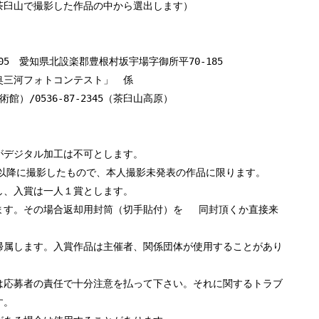
茶臼山で撮影した作品の中から選出します）
-0405 愛知県北設楽郡豊根村坂宇場字御所平70-185
「奥三河フォトコンテスト」 係
術館）/0536-87-2345（茶臼山高原）
がデジタル加工は不可とします。
日以降に撮影したもので、本人撮影未発表の作品に限ります。
し、入賞は一人１賞とします。
ます。その場合返却用封筒（切手貼付）を 同封頂くか直接来
帰属します。入賞作品は主催者、関係団体が使用することがあり
は応募者の責任で十分注意を払って下さい。それに関するトラブ
す。