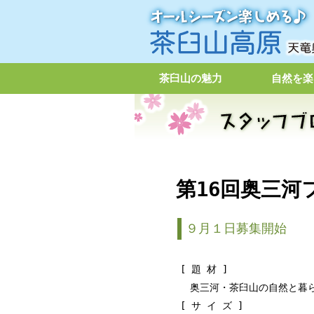
茶臼山の魅力
自然を楽
第16回奥三河
９月１日募集開始
[ 題 材 ]
奥三河・茶臼山の自然と暮
[ サ イ ズ ]