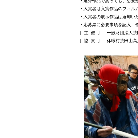
・選外作品であっても、必要
・入賞者は入賞作品のフィル
・入賞者の展示作品は返却い
・応募票に必要事項を記入、
[ 主 催 ] 一般財団法
[ 協 賛 ] 休暇村茶臼山高