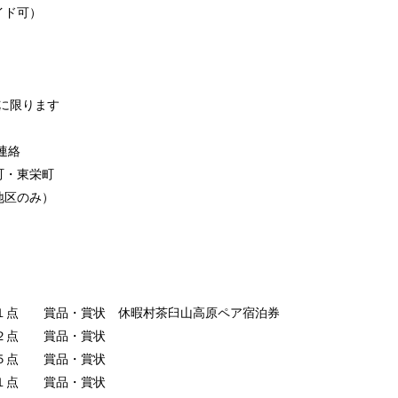
イド可）
方に限ります
連絡
楽町・東栄町
地区のみ）
１点 賞品・賞状 休暇村茶臼山高原ペア宿泊券
 ２点 賞品・賞状
・ ５点 賞品・賞状
・ １点 賞品・賞状