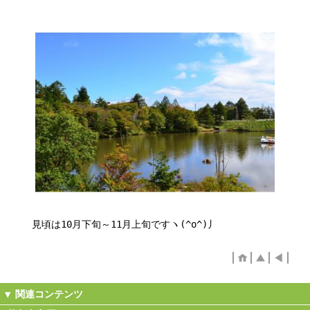
見頃は10月下旬～11月上旬ですヽ(^o^)丿